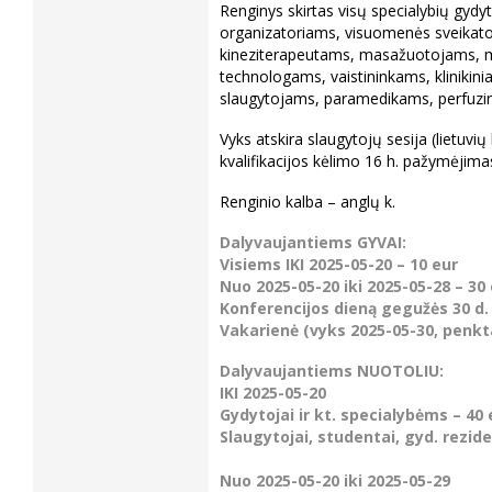
Renginys skirtas visų specialybių gydy
organizatoriams, visuomenės sveikato
kineziterapeutams, masažuotojams, m
technologams, vaistininkams, kliniki
slaugytojams, paramedikams, perfuzi
Vyks atskira slaugytojų sesija (lietuvi
kvalifikacijos kėlimo 16 h. pažymėjima
Renginio kalba – anglų k.
Dalyvaujantiems GYVAI:
Visiems IKI 2025-05-20 – 10 eur
Nuo 2025-05-20 iki 2025-05-28 – 30
Konferencijos dieną gegužės 30 d. 
Vakarienė (vyks 2025-05-30, penkta
Dalyvaujantiems NUOTOLIU:
IKI 2025-05-20
Gydytojai ir kt. specialybėms – 40 
Slaugytojai, studentai, gyd. rezid
Nuo 2025-05-20 iki 2025-05-29