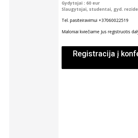
Gydytojai : 60 eur
Slaugytojai, studentai, gyd. rezid
Tel. pasiteiravimui +37060022519
Maloniai kviečiame Jus registruotis dal
Registracija į konf