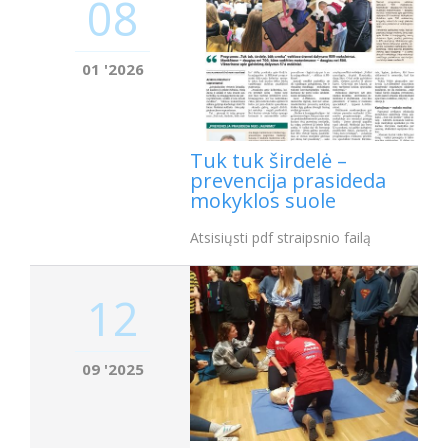
08
01 '2026
Tuk tuk širdelė –
prevencija prasideda
mokyklos suole
Atsisiųsti pdf straipsnio failą
12
09 '2025