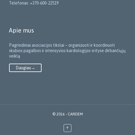
Telefonas: +370-600-22519
Apie mus
Pagrindiniai asociacijos tikslai – organizuoti ir koordinuoti
skubios pagalbos ir intensyvios kardiologijos srityse dirbančiųjų
veiklą
Daugiau→
© 2016 - CARDEM
↑