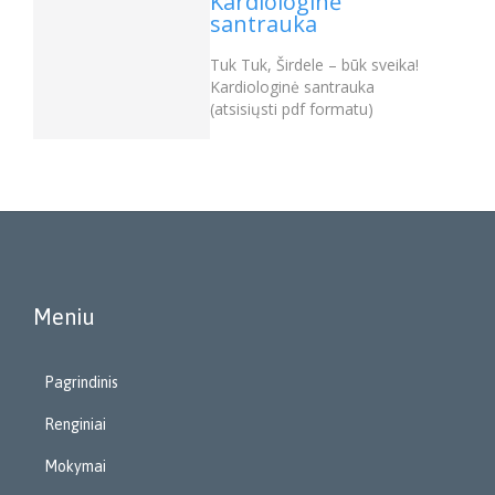
Kardiologinė
santrauka
Tuk Tuk, Širdele – būk sveika!
Kardiologinė santrauka
(atsisiųsti pdf formatu)
Meniu
Pagrindinis
Renginiai
Mokymai