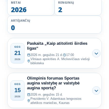
METAI
RENGINIŲ
2026
2
ARTĖJANČIŲ
0
Paskaita „Kaip atitolinti širdies
GEG
ligas“
21
2026 m. gegužės 21 d.
17:00
Vilniaus apskrities A. Mickevičiaus viešoji
2026
biblioteka
Olimpinis forumas Sportas
augina valstybę ar valstybė
GEG
augina sportą?
15
2026 m. gegužės 15 d.
2026
Prezidento V. Adamkaus lengvosios
atletikos maniežas, Kaunas