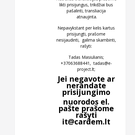
likti prisijungus, trikdžiai bus
pašalinti, transliacija
atnaujinta.
Nepavykstant per kelis kartus
prisijungti, prašome
nesijaudinti, galima skambinti,
rašyti:
Tadas Masiulianis;
+37063688441,
tadas@e-
project.lt
;
Jei negavote ar
nerandate
prisijungimo
nuorodos el.
pašte prašome
rašyti
it@cardem.lt