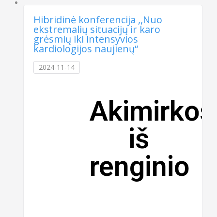
Hibridinė konferencija ,,Nuo
ekstremalių situacijų ir karo
grėsmių iki intensyvios
kardiologijos naujienų“
2024-11-14
Akimirkos
iš
renginio