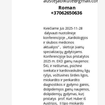
austejabikute@gmail.com
Roman
+37062650636
Kviečiame Jus 2025-11-28
dalyvauti nuotolinėje
konferencijoje ,,Kardiologijos
ir skubios medicinos
aktualijos“ , skirtoje įvairių
specializacijų gydytojams.
Konferencijoje bus pristatytos
2025 m. EKD gairių naujienos:
ŠKL ir nėštumas, psichinė
sveikata ir kardiovaskulinių ligų
ryšys, vožtuvinės širdies ligos,
miokardito ir perikardito
diagnostikos ir gydymo gairės,
dislipidemijos gairių naujienos,
dislipidemijų gydymas, kurį
pristatys prof. Kurt Huber iš
Austrijos, II tipo miokardo