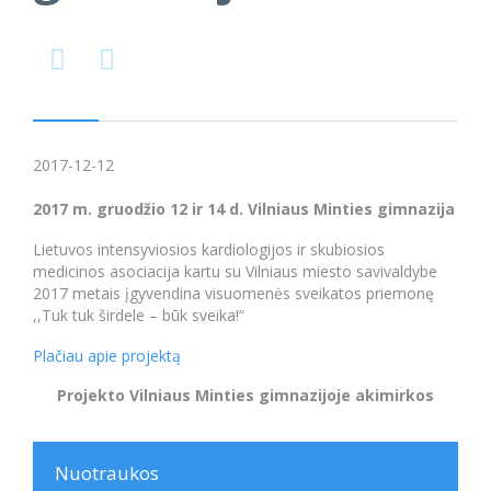


2017-12-12
2017 m. gruodžio 12 ir 14 d. Vilniaus Minties gimnazija
Lietuvos intensyviosios kardiologijos ir skubiosios
medicinos asociacija kartu su Vilniaus miesto savivaldybe
2017 metais įgyvendina visuomenės sveikatos priemonę
,,Tuk tuk širdele – būk sveika!“
Plačiau apie projektą
Projekto Vilniaus Minties gimnazijoje akimirkos
Nuotraukos