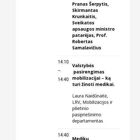
Pranas Šerpytis,
Skirmantas
Krunkaitis,
Sveikatos
apsaugos ministro
patarėjas, Prof.
Robertas
Samalavičius
14:10
Valstybės
–
pasirengimas
mobilizacijai – ką
14:40
turi žinoti medikai.
Laura Naidūnaitė,
LRV, Mobilizacijos ir
pilietinio
pasipriešinimo
departamentas
14:40
Medikų