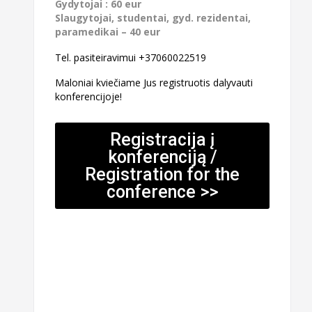
Gydytojai : 60 eur
Slaugytojai, studentai, gyd. rezidentai,
paramedikai – 40 eur
Tel. pasiteiravimui +37060022519
Maloniai kviečiame Jus registruotis dalyvauti
konferencijoje!
Registracija į
konferenciją /
Registration for the
conference >>