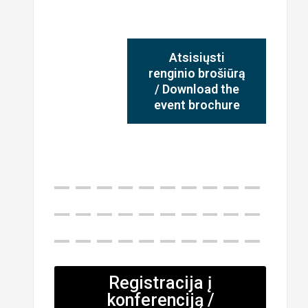
Atsisiųsti
renginio brošiūrą
/ Download the
event brochure
Registracija į
konferenciją /