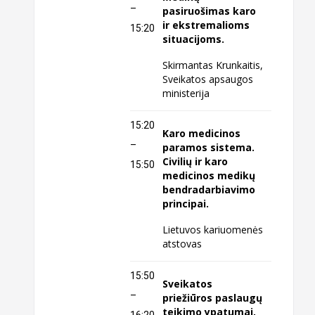
–
pasiruošimas karo
ir ekstremalioms
15:20
situacijoms.
Skirmantas Krunkaitis,
Sveikatos apsaugos
ministerija
15:20
Karo medicinos
–
paramos sistema.
Civilių ir karo
15:50
medicinos medikų
bendradarbiavimo
principai.
Lietuvos kariuomenės
atstovas
15:50
Sveikatos
–
priežiūros paslaugų
teikimo ypatumai,
16:20