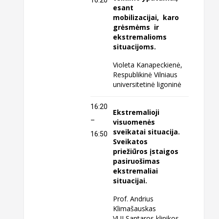
esant
mobilizacijai, karo
grėsmėms ir
ekstremalioms
situacijoms.
Violeta Kanapeckienė,
Respublikinė Vilniaus
universitetinė ligoninė
16:20
Ekstremalioji
–
visuomenės
sveikatai situacija.
16:50
Sveikatos
priežiūros įstaigos
pasiruošimas
ekstremaliai
situacijai.
Prof. Andrius
Klimašauskas
VULSantaros klinikos,