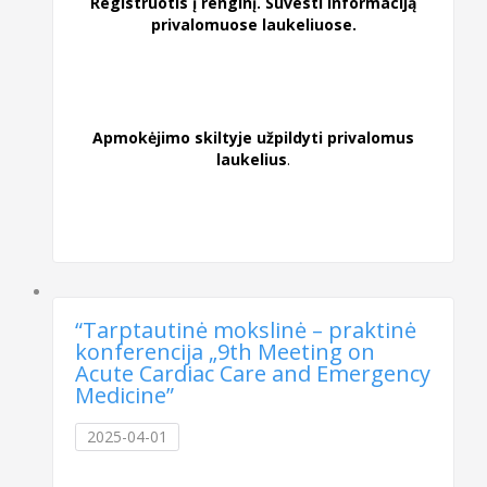
Registruotis į renginį. Suvesti informaciją
privalomuose laukeliuose.
Apmokėjimo skiltyje užpildyti privalomus
laukelius
.
“Tarptautinė mokslinė – praktinė
konferencija „9th Meeting on
Acute Cardiac Care and Emergency
Medicine”
2025-04-01