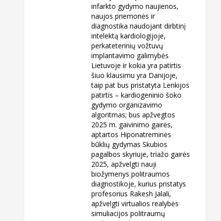
infarkto gydymo naujienos,
naujos priemonės ir
diagnostika naudojant dirbtinį
intelektą kardiologijoje,
perkateterinių vožtuvų
implantavimo galimybės
Lietuvoje ir kokia yra patirtis
šiuo klausimu yra Danijoje,
taip pat bus pristatyta Lenkijos
patirtis – kardiogeninio šoko
gydymo organizavimo
algoritmas; bus apžvegtos
2025 m. gaivinimo gairės,
aptartos Hiponatreminės
būklių gydymas Skubios
pagalbos skyriuje, triažo gairės
2025, apžvelgti nauji
biožymenys politraumos
diagnostikoje, kurius pristatys
profesorius Rakesh Jalali,
apžvelgti virtualios realybės
simuliacijos politraumų