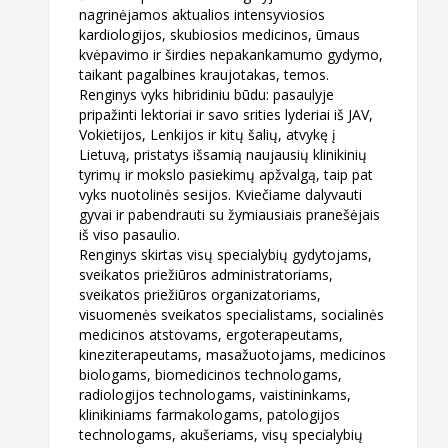
nagrinėjamos aktualios intensyviosios
kardiologijos,
skubiosios medicinos, ūmaus
kvėpavimo ir širdies nepakankamumo gydymo,
taikant pagalbines kraujotakas, temos.
Renginys vyks hibridiniu būdu: pasaulyje
pripažinti lektoriai ir savo srities lyderiai iš JAV,
Vokietijos, Lenkijos ir kitų šalių, atvykę į
Lietuvą, pristatys išsamią naujausių klinikinių
tyrimų ir
mokslo pasiekimų apžvalgą, taip pat
vyks nuotolinės sesijos. Kviečiame dalyvauti
gyvai ir
pabendrauti su žymiausiais pranešėjais
iš viso pasaulio.
Renginys skirtas visų specialybių gydytojams,
sveikatos priežiūros administratoriams,
sveikatos
priežiūros organizatoriams,
visuomenės sveikatos specialistams, socialinės
medicinos atstovams, ergoterapeutams,
kineziterapeutams, masažuotojams, medicinos
biologams, biomedicinos technologams,
radiologijos technologams, vaistininkams,
klinikiniams farmakologams, patologijos
technologams, akušeriams, visų specialybių