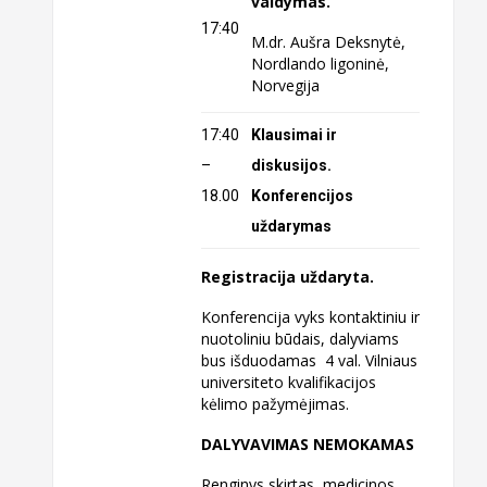
valdymas.
17:40
M.dr. Aušra Deksnytė,
Nordlando ligoninė,
Norvegija
17:40
Klausimai ir
–
diskusijos.
18.00
Konferencijos
uždarymas
Registracija uždaryta.
Konferencija vyks kontaktiniu ir
nuotoliniu būdais, dalyviams
bus išduodamas 4 val. Vilniaus
universiteto kvalifikacijos
kėlimo pažymėjimas.
DALYVAVIMAS NEMOKAMAS
Renginys skirtas medicinos