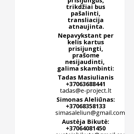
prisijungus,
trikdžiai bus
pašalinti,
transliacija
atnaujinta.
Nepavykstant per
kelis kartus
prisijungti,
prašome
nesijaudinti,
galima skambinti:
Tadas Masiulianis
+37063688441
tadas@e-project.lt
Simonas Aleliūnas:
+37068358133
simasaleliun@gmail.com
Austėja Bikutė:
+37064081450