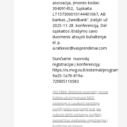
asociacija, Įmonės kodas:
304091452, Sąskaita:
LT157300010144401067, AB
bankas „Swedbank”. Įrašyti: už
2025-11-28 konferenciją. Dėl
sąskaitos išrašymo savo
duomenis atsiųsti buhalterijai
el. p.
a.ratkevic@vasprendimai.com
Siunčiame nuorodą
registracijai į konferenciją:
https://is.mvg.vu.lt/external/program/v
9a25-1a76-819a-
72fd05110583
PASTABA: Atidarius nuorodą, pirma
būtina užsiregistruoti MVG
sistemoje ir susikurti vartotojo
profilį (arba prisijungti prie jau
sukurto MVG vartotojo profilio),
tuomet bus matomas registracijos į
konferenciją langas.