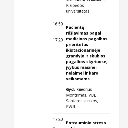
Klaipėdos
universitetas
16:50
Pacientų
–
rūšiavimas pagal
medicinos pagalbos
17:20
prioritetus
ikistacionarinėje
grandyje ir skubios
pagalbos skyriuose,
įvykus masinei
nelaimei ir karo
veiksmams.
Gyd.
Giedrius
Montrimas, VUL
Santaros klinikos,
RVUL
17:20
Potrauminio streso
–