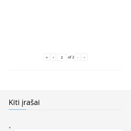
«
‹
of
2
›
»
Kiti įrašai