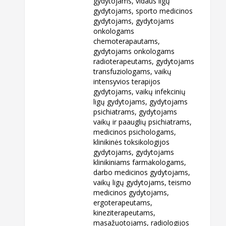
gydytojams, vidaus ligų
gydytojams, sporto medicinos
gydytojams, gydytojams
onkologams
chemoterapautams,
gydytojams onkologams
radioterapeutams, gydytojams
transfuziologams, vaikų
intensyvios terapijos
gydytojams, vaikų infekcinių
ligų gydytojams, gydytojams
psichiatrams, gydytojams
vaikų ir paauglių psichiatrams,
medicinos psichologams,
klinikinės toksikologijos
gydytojams, gydytojams
klinikiniams farmakologams,
darbo medicinos gydytojams,
vaikų ligų gydytojams, teismo
medicinos gydytojams,
ergoterapeutams,
kineziterapeutams,
masažuotojams, radiologijos