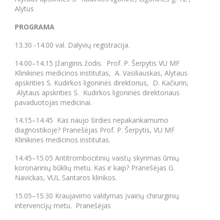
Alytus
PROGRAMA
13.30 -14.00 val. Dalyvių registracija.
14.00–14.15 Įžanginis žodis. Prof. P. Šerpytis VU MF
Klinikines medicinos institutas, A. Vasiliauskas, Alytaus
apskrities S. Kudirkos ligoninės direktorius, D. Kačiurin,
Alytaus apskrities S. Kudirkos ligoninės direktoriaus
pavaduotojas medicinai.
14.15–14.45 Kas naujo širdies nepakankamumo
diagnostikoje? Pranešėjas Prof. P. Šerpytis, VU MF
Klinikines medicinos institutas.
14.45–15.05 Antitrombocitinių vaistų skyrimas ūmių
koronarinių būklių metu. Kas ir kaip? Pranešėjas G.
Navickas, VUL Santaros klinikos.
15.05–15.30 Kraujavimo valdymas įvairių chirurginių
intervencijų metu. Pranešėjas