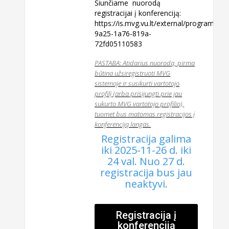
Siunčiame nuorodą
registracijai į konferenciją:
https://is.mvg.vu.lt/external/program/v
9a25-1a76-819a-
72fd05110583
PASTABA: Atidarius nuorodą, pirma
būtina užsiregistruoti MVG
sistemoje ir susikurti vartotojo
profilį (arba prisijungti prie jau
sukurto MVG vartotojo profilio),
tuomet bus matomas registracijos į
konferenciją langas.
Registracija galima
iki 2025-11-26 d. iki
24 val. Nuo 27 d.
registracija bus jau
neaktyvi.
Registracija į
konferenciją