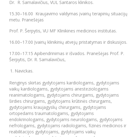
Dr. R. Samalavičius, VUL Santaros klinikos.
15.30–16.00 Kraujavimo valdymas įvairių terapinių situacijų
metu. Pranešėjas
Prof. P. Šerpytis, VU MF Klinikines medicinos institutas.
16.00–17.00 Įvairių klinikinių atvejų pristatymas ir diskusijos.
17.00–17.15 Apibendrinimas ir išvados. Pranešėjas Prof. P.
Šerpytis, Dr. R. Samalavičius,
Navickas.
Renginys skirtas gydytojams kardiologams, gydytojams
vaikų kardiologams, gydytojams anesteziologams
reanimatologams, gydytojams chirurgams, gydytojams
širdies chirurgams, gydytojams krūtinės chirurgams,
gydytojams kraujagyslių chirurgams, gydytojams
ortopedams traumatologams, gydytojams
endokrinologams, gydytojams neurologams, gydytojams
nefrologams, gydytojams radiologams, fizinės medicinos ir
reabilitacijos gydytojams, gydytojams vaikų