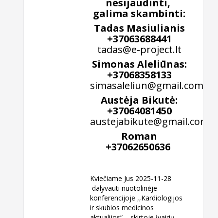
nesijaudinti,
galima skambinti:
Tadas Masiulianis
+37063688441
tadas@e-project.lt
Simonas Aleliūnas:
+37068358133
simasaleliun@gmail.com
Austėja Bikutė:
+37064081450
austejabikute@gmail.com
Roman
+37062650636
Kviečiame Jus 2025-11-28
dalyvauti nuotolinėje
konferencijoje ,,Kardiologijos
ir skubios medicinos
aktualijos“ , skirtoje įvairių