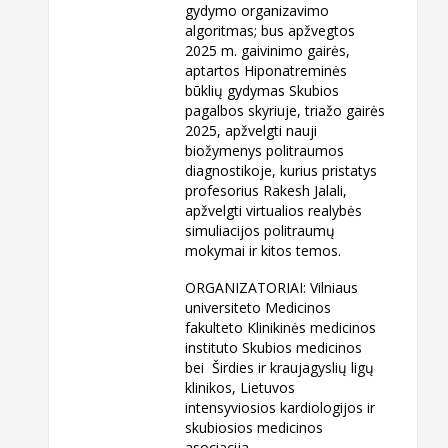
gydymo organizavimo
algoritmas; bus apžvegtos
2025 m. gaivinimo gairės,
aptartos Hiponatreminės
būklių gydymas Skubios
pagalbos skyriuje, triažo gairės
2025, apžvelgti nauji
biožymenys politraumos
diagnostikoje, kurius pristatys
profesorius Rakesh Jalali,
apžvelgti virtualios realybės
simuliacijos politraumų
mokymai ir kitos temos.
ORGANIZATORIAI: Vilniaus
universiteto Medicinos
fakulteto Klinikinės medicinos
instituto Skubios medicinos
bei Širdies ir kraujagyslių ligų
klinikos, Lietuvos
intensyviosios kardiologijos ir
skubiosios medicinos
asociacija.