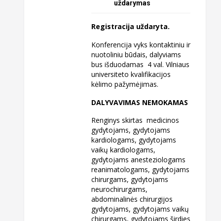
uždarymas
Registracija uždaryta.
Konferencija vyks kontaktiniu ir
nuotoliniu būdais, dalyviams
bus išduodamas 4 val. Vilniaus
universiteto kvalifikacijos
kėlimo pažymėjimas.
DALYVAVIMAS NEMOKAMAS
Renginys skirtas medicinos
gydytojams, gydytojams
kardiologams, gydytojams
vaikų kardiologams,
gydytojams anesteziologams
reanimatologams, gydytojams
chirurgams, gydytojams
neurochirurgams,
abdominalinės chirurgijos
gydytojams, gydytojams vaikų
chirurgams, gydytojams širdies