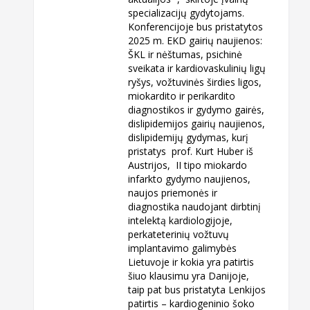
specializacijų gydytojams.
Konferencijoje bus pristatytos
2025 m. EKD gairių naujienos:
ŠKL ir nėštumas, psichinė
sveikata ir kardiovaskulinių ligų
ryšys, vožtuvinės širdies ligos,
miokardito ir perikardito
diagnostikos ir gydymo gairės,
dislipidemijos gairių naujienos,
dislipidemijų gydymas, kurį
pristatys prof. Kurt Huber iš
Austrijos, II tipo miokardo
infarkto gydymo naujienos,
naujos priemonės ir
diagnostika naudojant dirbtinį
intelektą kardiologijoje,
perkateterinių vožtuvų
implantavimo galimybės
Lietuvoje ir kokia yra patirtis
šiuo klausimu yra Danijoje,
taip pat bus pristatyta Lenkijos
patirtis – kardiogeninio šoko