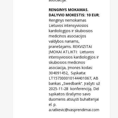
RENGINYS MOKAMAS.
DALYVIO MOKESTIS: 10 EUR
;
Renginys nemokamas
Lietuvos intensyviosios
kardiologijos ir skubiosios
medicinos asociacijos
valdybos nariams,
pranešėjams. REKVIZITAI
ĮMOKAI ATLIKTI: Lietuvos
intensyviosios kardiologijos ir
skubiosios medicinos
asociacija, Įmonės kodas:
304091452, Sąskaita:
LT157300010144401067, AB
bankas „Swedbank”. Įrašyti: už
2025-11-28 konferenciją. Dėl
sąskaitos išrašymo savo
duomenis atsiųsti buhalterijai
el. p.
a.ratkevic@vasprendimai.com