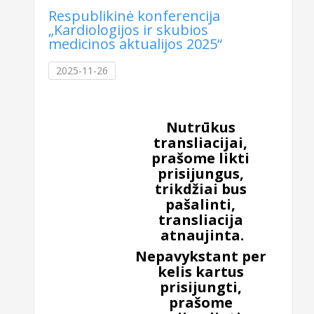
Respublikinė konferencija
„Kardiologijos ir skubios
medicinos aktualijos 2025“
2025-11-26
Nutrūkus
transliacijai,
prašome likti
prisijungus,
trikdžiai bus
pašalinti,
transliacija
atnaujinta.
Nepavykstant per
kelis kartus
prisijungti,
prašome