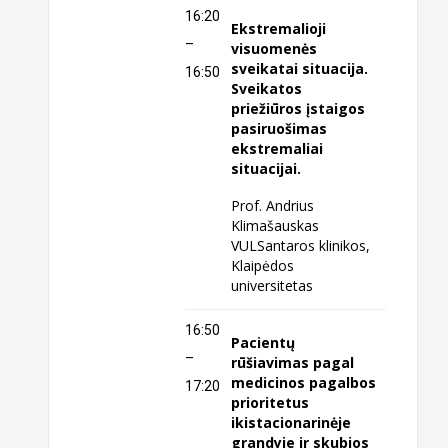
16:20
Ekstremalioji
–
visuomenės
sveikatai situacija.
16:50
Sveikatos
priežiūros įstaigos
pasiruošimas
ekstremaliai
situacijai.
Prof. Andrius
Klimašauskas
VULSantaros klinikos,
Klaipėdos
universitetas
16:50
Pacientų
–
rūšiavimas pagal
medicinos pagalbos
17:20
prioritetus
ikistacionarinėje
grandyje ir skubios