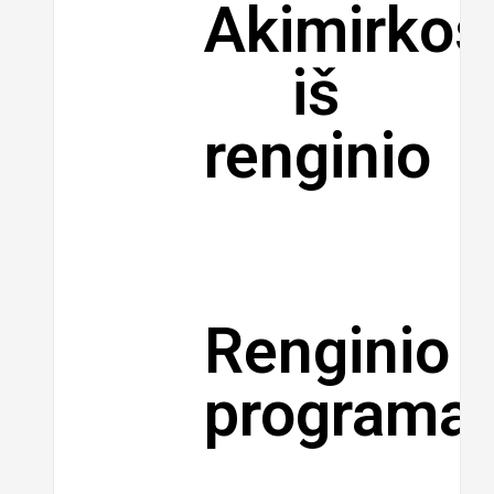
Akimirkos
iš
renginio
Renginio
programa