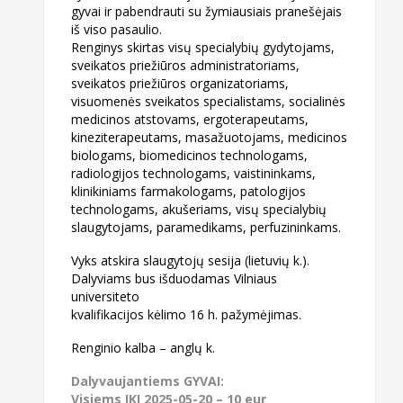
gyvai ir
pabendrauti su žymiausiais pranešėjais
iš viso pasaulio.
Renginys skirtas visų specialybių gydytojams,
sveikatos priežiūros administratoriams,
sveikatos
priežiūros organizatoriams,
visuomenės sveikatos specialistams, socialinės
medicinos atstovams, ergoterapeutams,
kineziterapeutams, masažuotojams, medicinos
biologams, biomedicinos technologams,
radiologijos technologams, vaistininkams,
klinikiniams farmakologams, patologijos
technologams, akušeriams, visų specialybių
slaugytojams, paramedikams, perfuzininkams.
Vyks atskira slaugytojų sesija (lietuvių k.).
Dalyviams bus išduodamas Vilniaus
universiteto
kvalifikacijos kėlimo 16 h. pažymėjimas.
Renginio kalba – anglų k.
Dalyvaujantiems GYVAI:
Visiems IKI 2025-05-20 – 10 eur