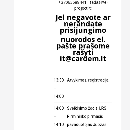
+37063688441,
tadas@e-
project.lt
;
Jei negavote ar
nerandate
prisijungimo
nuorodos el.
pašte prašome
rašyti
it@cardem.lt
13:30
Atvykimas, registracija
–
14:00
14:00
Sveikinimo žodis: LRS
–
Pirmininko pirmasis
14:10
pavaduotojas Juozas