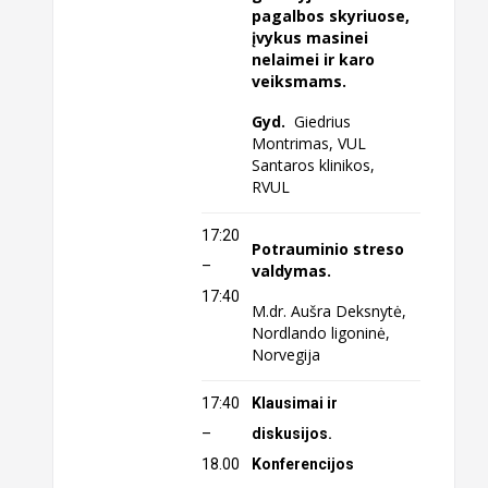
pagalbos skyriuose,
įvykus masinei
nelaimei ir karo
veiksmams.
Gyd.
Giedrius
Montrimas, VUL
Santaros klinikos,
RVUL
17:20
Potrauminio streso
–
valdymas.
17:40
M.dr. Aušra Deksnytė,
Nordlando ligoninė,
Norvegija
17:40
Klausimai ir
–
diskusijos.
18.00
Konferencijos