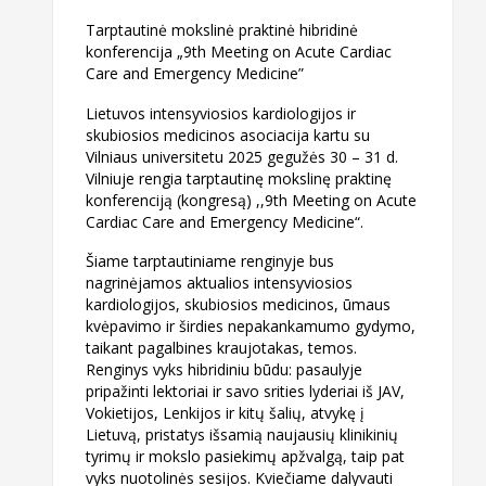
Tarptautinė mokslinė praktinė hibridinė
konferencija „9th Meeting on Acute Cardiac
Care and Emergency Medicine”
Lietuvos intensyviosios kardiologijos ir
skubiosios medicinos asociacija kartu su
Vilniaus universitetu 2025 gegužės 30 – 31 d.
Vilniuje rengia tarptautinę mokslinę praktinę
konferenciją (kongresą) ,,9th Meeting on Acute
Cardiac Care and Emergency Medicine“.
Šiame tarptautiniame renginyje bus
nagrinėjamos aktualios intensyviosios
kardiologijos,
skubiosios medicinos, ūmaus
kvėpavimo ir širdies nepakankamumo gydymo,
taikant pagalbines kraujotakas, temos.
Renginys vyks hibridiniu būdu: pasaulyje
pripažinti lektoriai ir savo srities lyderiai iš JAV,
Vokietijos, Lenkijos ir kitų šalių, atvykę į
Lietuvą, pristatys išsamią naujausių klinikinių
tyrimų ir
mokslo pasiekimų apžvalgą, taip pat
vyks nuotolinės sesijos. Kviečiame dalyvauti