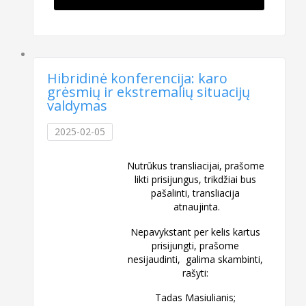
Hibridinė konferencija: karo
grėsmių ir ekstremalių situacijų
valdymas
2025-02-05
Nutrūkus transliacijai, prašome
likti prisijungus, trikdžiai bus
pašalinti, transliacija
atnaujinta.
Nepavykstant per kelis kartus
prisijungti, prašome
nesijaudinti, galima skambinti,
rašyti:
Tadas Masiulianis;