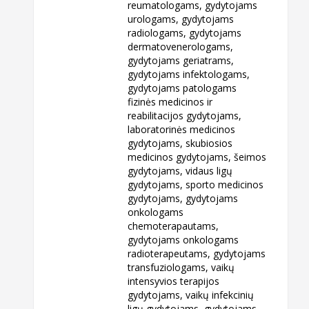
reumatologams, gydytojams
urologams, gydytojams
radiologams, gydytojams
dermatovenerologams,
gydytojams geriatrams,
gydytojams infektologams,
gydytojams patologams
fizinės medicinos ir
reabilitacijos gydytojams,
laboratorinės medicinos
gydytojams, skubiosios
medicinos gydytojams, šeimos
gydytojams, vidaus ligų
gydytojams, sporto medicinos
gydytojams, gydytojams
onkologams
chemoterapautams,
gydytojams onkologams
radioterapeutams, gydytojams
transfuziologams, vaikų
intensyvios terapijos
gydytojams, vaikų infekcinių
ligų gydytojams, gydytojams