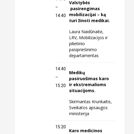
Valstybės
–
pasirengimas
mobilizacijai – ką
14:40
turi žinoti medikai.
Laura Naidūnaitė,
LRV, Mobilizacijos ir
pilietinio
pasipriešinimo
departamentas
14:40
Medikų
–
pasiruošimas karo
ir ekstremalioms
15:20
situacijoms.
Skirmantas Krunkaitis,
Sveikatos apsaugos
ministerija
15:20
Karo medicinos