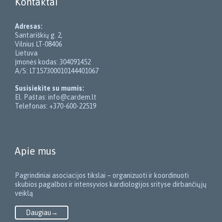
Kontaktai
Adresas:
Santariškių g. 2,
Vilnius LT-08406
Lietuva
Įmonės kodas: 304091452
A/S: LT157300010144401067
Susisiekite su mumis:
El. Paštas: info@cardem.lt
Telefonas: +370-600-22519
Apie mus
Pagrindiniai asociacijos tikslai – organizuoti ir koordinuoti
skubios pagalbos ir intensyvios kardiologijos srityse dirbančiųjų
veiklą
Daugiau→