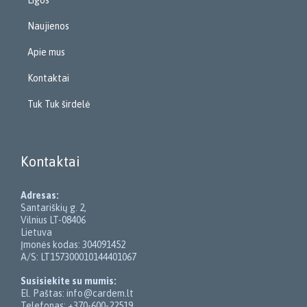
Ligos
Naujienos
Apie mus
Kontaktai
Tuk Tuk širdelė
Kontaktai
Adresas:
Santariškių g. 2,
Vilnius LT-08406
Lietuva
Įmonės kodas: 304091452
A/S: LT157300010144401067
Susisiekite su mumis:
El. Paštas: info@cardem.lt
Telefonas: +370-600-22519