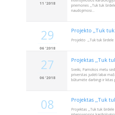
intensyviosios kardiologij
11 '2018
priemonės ,,Tuk tuk širdel
naudojimosi…
Projekto ,,Tuk tuk
29
Projekto ,,Tuk tuk širdele
06 '2018
Projektas ,,Tuk t
27
Sveiki, Pamokos metu sėdė
priverstas judėti labai maž
06 '2018
būtumėte darbingi ir kit
Projektas ,,Tuk tu
08
Projektas ,,Tuk tuk širdel
intensyviosios kardiologij