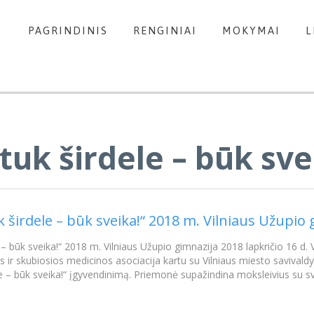
PAGRINDINIS
RENGINIAI
MOKYMAI
L
tuk širdele – būk sve
k širdele – būk sveika!“ 2018 m. Vilniaus Užupio
 – būk sveika!“ 2018 m. Vilniaus Užupio gimnazija 2018 lapkričio 16 d.
os ir skubiosios medicinos asociacija kartu su Vilniaus miesto saviva
e – būk sveika!“ įgyvendinimą. Priemonė supažindina moksleivius su s