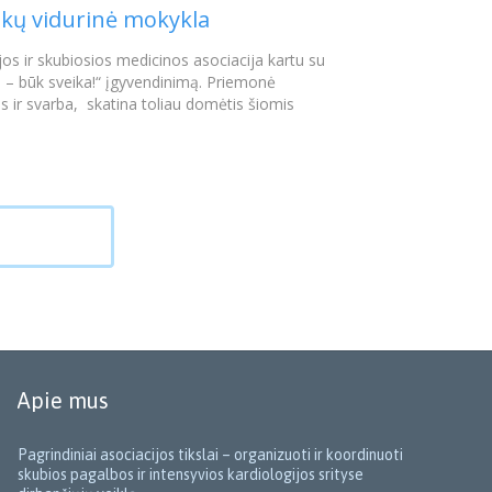
inkų vidurinė mokykla
os ir skubiosios medicinos asociacija kartu su
e – būk sveika!“ įgyvendinimą. Priemonė
s ir svarba, skatina toliau domėtis šiomis
Apie mus
Pagrindiniai asociacijos tikslai – organizuoti ir koordinuoti
skubios pagalbos ir intensyvios kardiologijos srityse