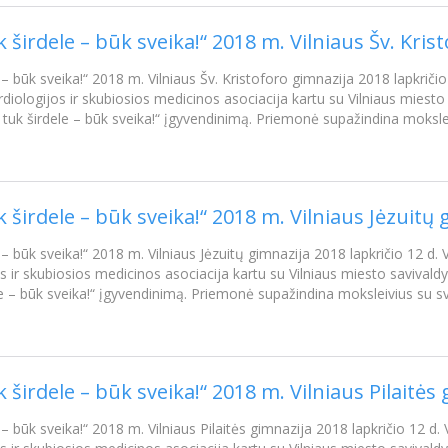
k širdele – būk sveika!“ 2018 m. Vilniaus Šv. Kris
 – būk sveika!“ 2018 m. Vilniaus Šv. Kristoforo gimnazija 2018 lapkričio
rdiologijos ir skubiosios medicinos asociacija kartu su Vilniaus mies
tuk širdele – būk sveika!“ įgyvendinimą. Priemonė supažindina moksle
k širdele – būk sveika!“ 2018 m. Vilniaus Jėzuitų
 – būk sveika!“ 2018 m. Vilniaus Jėzuitų gimnazija 2018 lapkričio 12 d. 
os ir skubiosios medicinos asociacija kartu su Vilniaus miesto saviva
e – būk sveika!“ įgyvendinimą. Priemonė supažindina moksleivius su s
k širdele – būk sveika!“ 2018 m. Vilniaus Pilaitės
 – būk sveika!“ 2018 m. Vilniaus Pilaitės gimnazija 2018 lapkričio 12 d. 