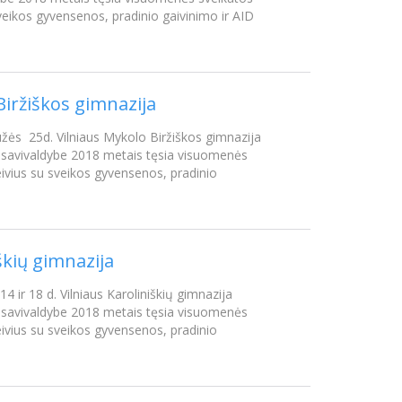
veikos gyvensenos, pradinio gaivinimo ir AID
Biržiškos gimnazija
užės 25d. Vilniaus Mykolo Biržiškos gimnazija
to savivaldybe 2018 metais tęsia visuomenės
ivius su sveikos gyvensenos, pradinio
škių gimnazija
4 ir 18 d. Vilniaus Karoliniškių gimnazija
to savivaldybe 2018 metais tęsia visuomenės
ivius su sveikos gyvensenos, pradinio