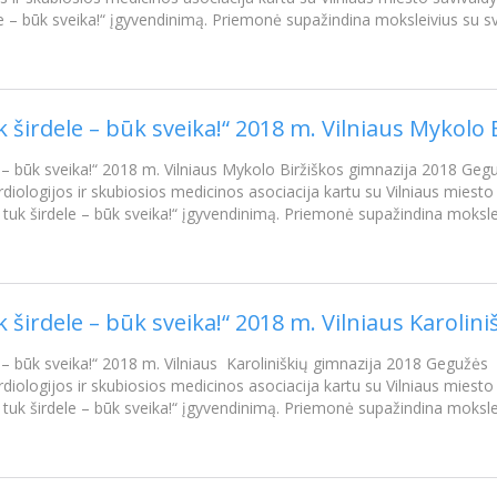
e – būk sveika!“ įgyvendinimą. Priemonė supažindina moksleivius su s
k širdele – būk sveika!“ 2018 m. Vilniaus Mykolo 
e – būk sveika!“ 2018 m. Vilniaus Mykolo Biržiškos gimnazija 2018 Geg
rdiologijos ir skubiosios medicinos asociacija kartu su Vilniaus mies
tuk širdele – būk sveika!“ įgyvendinimą. Priemonė supažindina moksle
k širdele – būk sveika!“ 2018 m. Vilniaus Karolini
 – būk sveika!“ 2018 m. Vilniaus Karoliniškių gimnazija 2018 Gegužės 1
rdiologijos ir skubiosios medicinos asociacija kartu su Vilniaus mies
tuk širdele – būk sveika!“ įgyvendinimą. Priemonė supažindina moksle