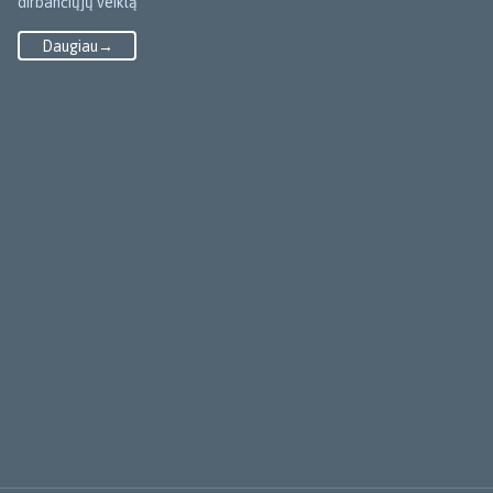
dirbančiųjų veiklą
Daugiau→