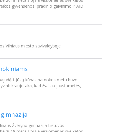
ldybe 2018 metais tęsia visuomenės sveikatos
veikos gyvensenos, pradinio gaivinimo ir AID
jos Vilniaus miesto savivaldybėje
 mokiniams
r pajudėti. Jūsų kūnas pamokos metu buvo
ktyvinti kraujotaką, kad žvaliau jaustumėtės,
o gimnazija
Vilniaus Žvėryno gimnazija Lietuvos
ldybe 2018 metais tęsia visuomenės sveikatos