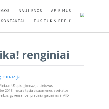
Skip
IGOS
NAUJIENOS
APIE MUS
to
content
KONTAKTAI
TUK TUK ŠIRDELĖ
ika! renginiai
 gimnazija
 Vilniaus Užupio gimnazija Lietuvos
ldybe 2018 metais tęsia visuomenės sveikatos
veikos gyvensenos, pradinio gaivinimo ir AID