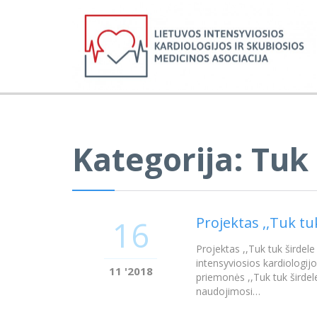
Kategorija:
Tuk 
Projektas ,,Tuk tu
16
Projektas ,,Tuk tuk širdele
intensyviosios kardiologij
11 '2018
priemonės ,,Tuk tuk širdel
naudojimosi…