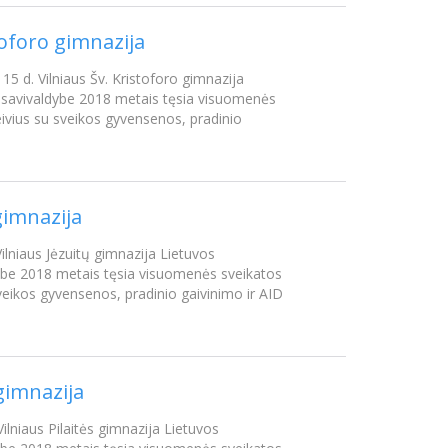
toforo gimnazija
 15 d. Vilniaus Šv. Kristoforo gimnazija
to savivaldybe 2018 metais tęsia visuomenės
ivius su sveikos gyvensenos, pradinio
 gimnazija
Vilniaus Jėzuitų gimnazija Lietuvos
ldybe 2018 metais tęsia visuomenės sveikatos
veikos gyvensenos, pradinio gaivinimo ir AID
 gimnazija
Vilniaus Pilaitės gimnazija Lietuvos