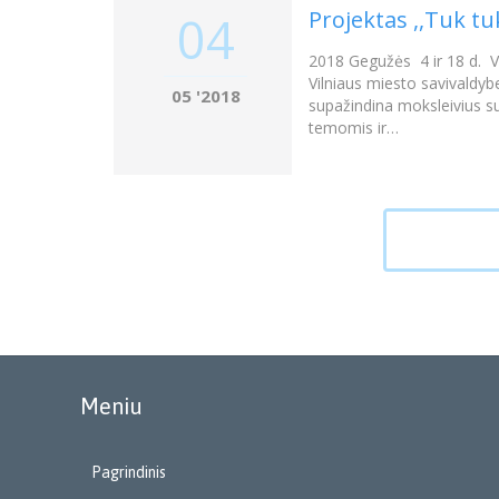
Projektas ,,Tuk tu
04
2018 Gegužės 4 ir 18 d. Vi
Vilniaus miesto savivaldy
05 '2018
supažindina moksleivius su
temomis ir…
Meniu
Pagrindinis