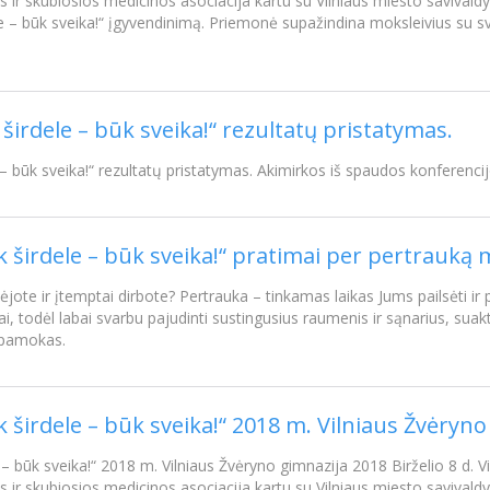
os ir skubiosios medicinos asociacija kartu su Vilniaus miesto saviva
e – būk sveika!“ įgyvendinimą. Priemonė supažindina moksleivius su s
 širdele – būk sveika!“ rezultatų pristatymas.
 – būk sveika!“ rezultatų pristatymas. Akimirkos iš spaudos konferenci
uk širdele – būk sveika!“ pratimai per pertrauką
jote ir įtemptai dirbote? Pertrauka – tinkamas laikas Jums pailsėti i
ai, todėl labai svarbu pajudinti sustingusius raumenis ir sąnarius, sua
as pamokas.
k širdele – būk sveika!“ 2018 m. Vilniaus Žvėryn
e – būk sveika!“ 2018 m. Vilniaus Žvėryno gimnazija 2018 Birželio 8 d. 
os ir skubiosios medicinos asociacija kartu su Vilniaus miesto saviva