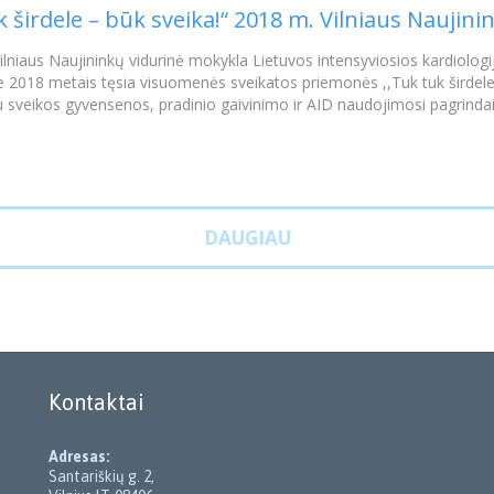
k širdele – būk sveika!“ 2018 m. Vilniaus Naujin
lniaus Naujininkų vidurinė mokykla Lietuvos intensyviosios kardiologij
be 2018 metais tęsia visuomenės sveikatos priemonės ,,Tuk tuk širdel
 sveikos gyvensenos, pradinio gaivinimo ir AID naudojimosi pagrindai
DAUGIAU
Kontaktai
Adresas:
Santariškių g. 2,