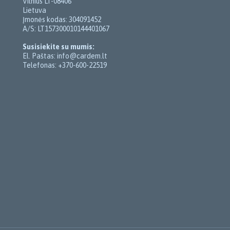
Vilnius LT-08406
Lietuva
Įmonės kodas: 304091452
A/S: LT157300010144401067
Susisiekite su mumis:
El. Paštas: info@cardem.lt
Telefonas: +370-600-22519