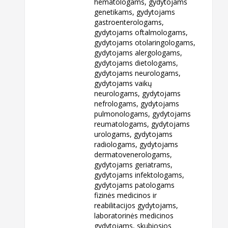
hematologams, gydytojams
genetikams, gydytojams
gastroenterologams,
gydytojams oftalmologams,
gydytojams otolaringologams,
gydytojams alergologams,
gydytojams dietologams,
gydytojams neurologams,
gydytojams vaikų
neurologams, gydytojams
nefrologams, gydytojams
pulmonologams, gydytojams
reumatologams, gydytojams
urologams, gydytojams
radiologams, gydytojams
dermatovenerologams,
gydytojams geriatrams,
gydytojams infektologams,
gydytojams patologams
fizinės medicinos ir
reabilitacijos gydytojams,
laboratorinės medicinos
gydytojams, skubiosios