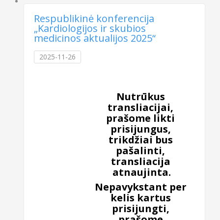
Respublikinė konferencija
„Kardiologijos ir skubios
medicinos aktualijos 2025“
2025-11-26
Nutrūkus
transliacijai,
prašome likti
prisijungus,
trikdžiai bus
pašalinti,
transliacija
atnaujinta.
Nepavykstant per
kelis kartus
prisijungti,
prašome