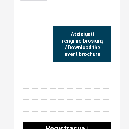
Atsisiųsti
renginio brošiūrą
/ Download the
event brochure
Registracija į