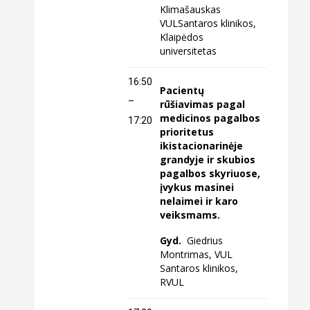
Klimašauskas
VULSantaros klinikos,
Klaipėdos
universitetas
16:50
Pacientų
–
rūšiavimas pagal
medicinos pagalbos
17:20
prioritetus
ikistacionarinėje
grandyje ir skubios
pagalbos skyriuose,
įvykus masinei
nelaimei ir karo
veiksmams.
Gyd.
Giedrius
Montrimas, VUL
Santaros klinikos,
RVUL