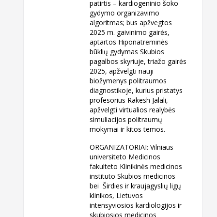
patirtis – kardiogeninio šoko
gydymo organizavimo
algoritmas; bus apžvegtos
2025 m. gaivinimo gairės,
aptartos Hiponatreminės
būklių gydymas Skubios
pagalbos skyriuje, triažo gairės
2025, apžvelgti nauji
biožymenys politraumos
diagnostikoje, kurius pristatys
profesorius Rakesh Jalali,
apžvelgti virtualios realybės
simuliacijos politraumų
mokymai ir kitos temos.
ORGANIZATORIAI: Vilniaus
universiteto Medicinos
fakulteto Klinikinės medicinos
instituto Skubios medicinos
bei Širdies ir kraujagyslių ligų
klinikos, Lietuvos
intensyviosios kardiologijos ir
skubiosios medicinos