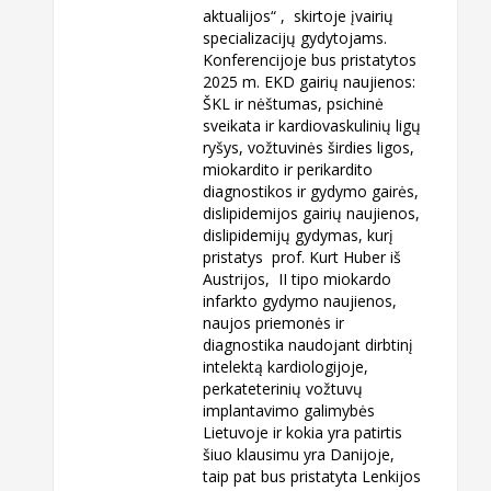
aktualijos“ , skirtoje įvairių
specializacijų gydytojams.
Konferencijoje bus pristatytos
2025 m. EKD gairių naujienos:
ŠKL ir nėštumas, psichinė
sveikata ir kardiovaskulinių ligų
ryšys, vožtuvinės širdies ligos,
miokardito ir perikardito
diagnostikos ir gydymo gairės,
dislipidemijos gairių naujienos,
dislipidemijų gydymas, kurį
pristatys prof. Kurt Huber iš
Austrijos, II tipo miokardo
infarkto gydymo naujienos,
naujos priemonės ir
diagnostika naudojant dirbtinį
intelektą kardiologijoje,
perkateterinių vožtuvų
implantavimo galimybės
Lietuvoje ir kokia yra patirtis
šiuo klausimu yra Danijoje,
taip pat bus pristatyta Lenkijos