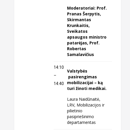
Moderatoriai: Prof.
Pranas Šerpytis,
Skirmantas
Krunkaitis,
Sveikatos
apsaugos ministro
patarėjas, Prof.
Robertas
Samalavičius
14:10
Valstybės
–
pasirengimas
mobilizacijai – ką
14:40
turi žinoti medikai.
Laura Naidūnaitė,
LRV, Mobilizacijos ir
pilietinio
pasipriešinimo
departamentas