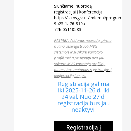
Siunčiame nuorodą
registracijai į konferenciją:
https://is.mvg.vu.lt/external/program/v
9a25-1a76-819a-
72fd05110583
PASTABA: Atidarius nuorodą, pirma
būtina užsiregistruoti MVG
sistemoje ir susikurti vartotojo
profilį (arba prisijungti prie jau
sukurto MVG vartotojo profilio),
tuomet bus matomas registracijos į
konferenciją langas.
Registracija galima
iki 2025-11-26 d. iki
24 val. Nuo 27 d.
registracija bus jau
neaktyvi.
Registracija į