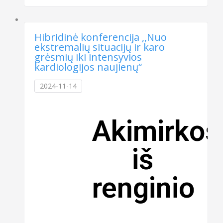
Hibridinė konferencija ,,Nuo
ekstremalių situacijų ir karo
grėsmių iki intensyvios
kardiologijos naujienų“
2024-11-14
Akimirkos
iš
renginio