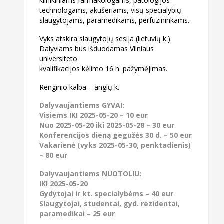
klinikiniams farmakologams, patologijos
technologams, akušeriams, visų specialybių
slaugytojams, paramedikams, perfuzininkams.
Vyks atskira slaugytojų sesija (lietuvių k.).
Dalyviams bus išduodamas Vilniaus
universiteto
kvalifikacijos kėlimo 16 h. pažymėjimas.
Renginio kalba – anglų k.
Dalyvaujantiems GYVAI:
Visiems IKI 2025-05-20 – 10 eur
Nuo 2025-05-20 iki 2025-05-28 – 30 eur
Konferencijos dieną gegužės 30 d. – 50 eur
Vakarienė (vyks 2025-05-30, penktadienis)
– 80 eur
Dalyvaujantiems NUOTOLIU:
IKI 2025-05-20
Gydytojai ir kt. specialybėms – 40 eur
Slaugytojai, studentai, gyd. rezidentai,
paramedikai – 25 eur