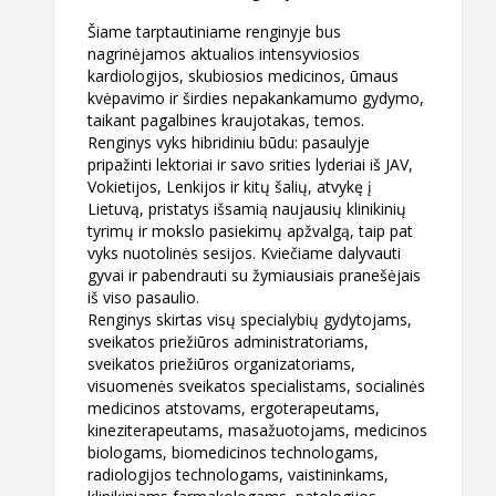
Šiame tarptautiniame renginyje bus
nagrinėjamos aktualios intensyviosios
kardiologijos,
skubiosios medicinos, ūmaus
kvėpavimo ir širdies nepakankamumo gydymo,
taikant pagalbines kraujotakas, temos.
Renginys vyks hibridiniu būdu: pasaulyje
pripažinti lektoriai ir savo srities lyderiai iš JAV,
Vokietijos, Lenkijos ir kitų šalių, atvykę į
Lietuvą, pristatys išsamią naujausių klinikinių
tyrimų ir
mokslo pasiekimų apžvalgą, taip pat
vyks nuotolinės sesijos. Kviečiame dalyvauti
gyvai ir
pabendrauti su žymiausiais pranešėjais
iš viso pasaulio.
Renginys skirtas visų specialybių gydytojams,
sveikatos priežiūros administratoriams,
sveikatos
priežiūros organizatoriams,
visuomenės sveikatos specialistams, socialinės
medicinos atstovams, ergoterapeutams,
kineziterapeutams, masažuotojams, medicinos
biologams, biomedicinos technologams,
radiologijos technologams, vaistininkams,