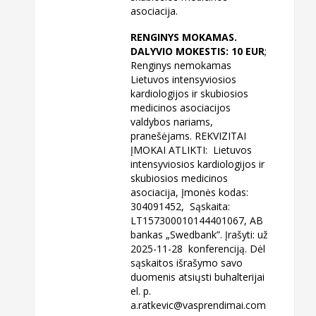
asociacija.
RENGINYS MOKAMAS.
DALYVIO MOKESTIS: 10 EUR
;
Renginys nemokamas
Lietuvos intensyviosios
kardiologijos ir skubiosios
medicinos asociacijos
valdybos nariams,
pranešėjams. REKVIZITAI
ĮMOKAI ATLIKTI: Lietuvos
intensyviosios kardiologijos ir
skubiosios medicinos
asociacija, Įmonės kodas:
304091452, Sąskaita:
LT157300010144401067, AB
bankas „Swedbank”. Įrašyti: už
2025-11-28 konferenciją. Dėl
sąskaitos išrašymo savo
duomenis atsiųsti buhalterijai
el. p.
a.ratkevic@vasprendimai.com