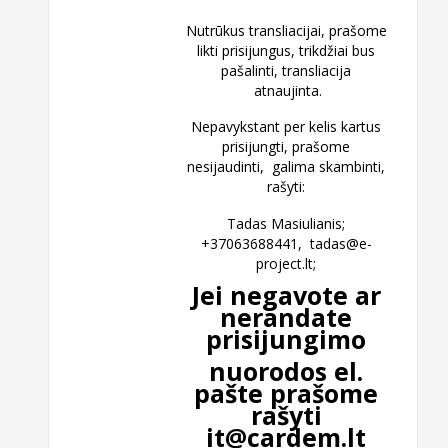
Nutrūkus transliacijai, prašome
likti prisijungus, trikdžiai bus
pašalinti, transliacija
atnaujinta.
Nepavykstant per kelis kartus
prisijungti, prašome
nesijaudinti, galima skambinti,
rašyti:
Tadas Masiulianis;
+37063688441,
tadas@e-
project.lt
;
Jei negavote ar
nerandate
prisijungimo
nuorodos el.
pašte prašome
rašyti
it@cardem.lt