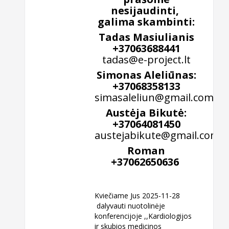
nesijaudinti,
galima skambinti:
Tadas Masiulianis
+37063688441
tadas@e-project.lt
Simonas Aleliūnas:
+37068358133
simasaleliun@gmail.com
Austėja Bikutė:
+37064081450
austejabikute@gmail.com
Roman
+37062650636
Kviečiame Jus 2025-11-28
dalyvauti nuotolinėje
konferencijoje ,,Kardiologijos
ir skubios medicinos