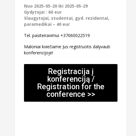
Nuo 2025-05-20 iki 2025-05-29
Gydytojai : 60 eur
Slaugytojai, studentai, gyd. rezidentai,
paramedikai – 40 eur
Tel. pasiteiravimui +37060022519
Maloniai kviečiame Jus registruotis dalyvauti
konferencijoje!
Registracija į
konferenciją /
Registration for the
conference >>