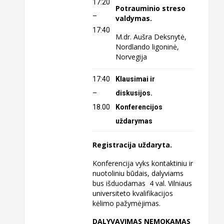
17:20
Potrauminio streso
–
valdymas.
17:40
M.dr. Aušra Deksnytė,
Nordlando ligoninė,
Norvegija
17:40
Klausimai ir
–
diskusijos.
18.00
Konferencijos
uždarymas
Registracija uždaryta.
Konferencija vyks kontaktiniu ir
nuotoliniu būdais, dalyviams
bus išduodamas 4 val. Vilniaus
universiteto kvalifikacijos
kėlimo pažymėjimas.
DALYVAVIMAS NEMOKAMAS