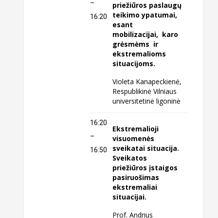
–
priežiūros paslaugų
teikimo ypatumai,
16:20
esant
mobilizacijai, karo
grėsmėms ir
ekstremalioms
situacijoms.
Violeta Kanapeckienė,
Respublikinė Vilniaus
universitetinė ligoninė
16:20
Ekstremalioji
–
visuomenės
sveikatai situacija.
16:50
Sveikatos
priežiūros įstaigos
pasiruošimas
ekstremaliai
situacijai.
Prof. Andrius