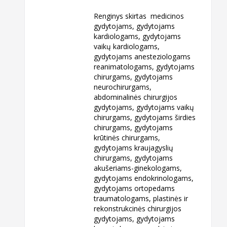
Renginys skirtas medicinos
gydytojams, gydytojams
kardiologams, gydytojams
vaikų kardiologams,
gydytojams anesteziologams
reanimatologams, gydytojams
chirurgams, gydytojams
neurochirurgams,
abdominalinės chirurgijos
gydytojams, gydytojams vaikų
chirurgams, gydytojams širdies
chirurgams, gydytojams
krūtinės chirurgams,
gydytojams kraujagyslių
chirurgams, gydytojams
akušeriams-ginekologams,
gydytojams endokrinologams,
gydytojams ortopedams
traumatologams, plastinės ir
rekonstrukcinės chirurgijos
gydytojams, gydytojams