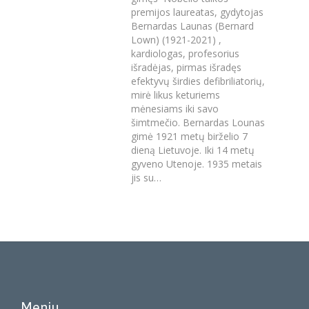
premijos laureatas, gydytojas
Bernardas Launas (Bernard
Lown) (1921-2021) ,
kardiologas, profesorius
išradėjas, pirmas išradęs
efektyvų širdies defibriliatorių,
mirė likus keturiems
mėnesiams iki savo
šimtmečio. Bernardas Lounas
gimė 1921 metų birželio 7
dieną Lietuvoje. Iki 14 me­­tų
gyveno Utenoje. 1935 metais
jis su…
Meniu