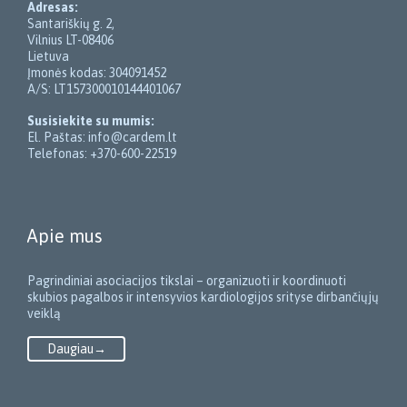
Adresas:
Santariškių g. 2,
Vilnius LT-08406
Lietuva
Įmonės kodas: 304091452
A/S: LT157300010144401067
Susisiekite su mumis:
El. Paštas: info@cardem.lt
Telefonas: +370-600-22519
Apie mus
Pagrindiniai asociacijos tikslai – organizuoti ir koordinuoti
skubios pagalbos ir intensyvios kardiologijos srityse dirbančiųjų
veiklą
Daugiau→