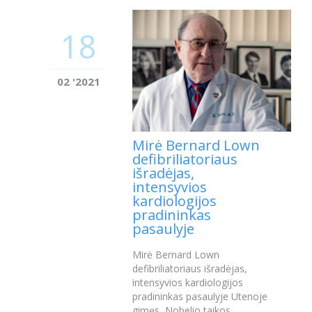
18
02 '2021
Mirė Bernard Lown
defibriliatoriaus
išradėjas,
intensyvios
kardiologijos
pradininkas
pasaulyje
Mirė Bernard Lown
defibriliatoriaus išradėjas,
intensyvios kardiologijos
pradininkas pasaulyje Utenoje
gimęs Nobelio taikos