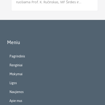
ruošiama Prof. K. Ručinskas, MF Širdies ir…
Meniu
Pagrindinis
Renginiai
Mokymai
Ligos
Naujienos
Apie mus