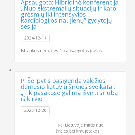
Apsaugota: Hibridinė konferencija
,,Nuo ekstremalių situacijų ir karo
grėsmių iki intensyvios
kardiologijos naujienų“ gydytojų
sesija
2024-12-11
Ištraukos nėra, nes čia apsaugotas įrašas.
P. Šerpytis pasigenda valdžios
dėmesio lietuvių širdies sveikatai:
„Tik pasakose galima išvirti sriubą
iš kirvio“
2023-12-20
„Kai Lietuvoje mirtis nuo
širdies bei kraujotakos