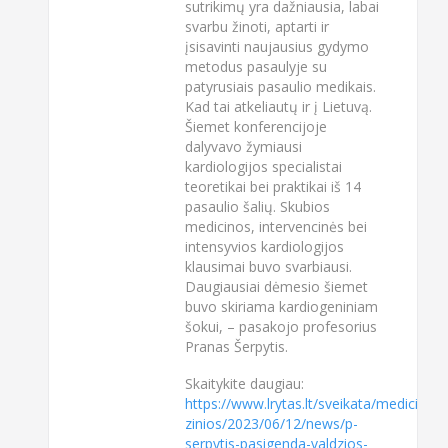
sutrikimų yra dažniausia, labai
svarbu žinoti, aptarti ir
įsisavinti naujausius gydymo
metodus pasaulyje su
patyrusiais pasaulio medikais.
Kad tai atkeliautų ir į Lietuvą.
Šiemet konferencijoje
dalyvavo žymiausi
kardiologijos specialistai
teoretikai bei praktikai iš 14
pasaulio šalių. Skubios
medicinos, intervencinės bei
intensyvios kardiologijos
klausimai buvo svarbiausi.
Daugiausiai dėmesio šiemet
buvo skiriama kardiogeniniam
šokui, – pasakojo profesorius
Pranas Šerpytis.
Skaitykite daugiau:
https://www.lrytas.lt/sveikata/medicinos-
zinios/2023/06/12/news/p-
serpytis-pasigenda-valdzios-