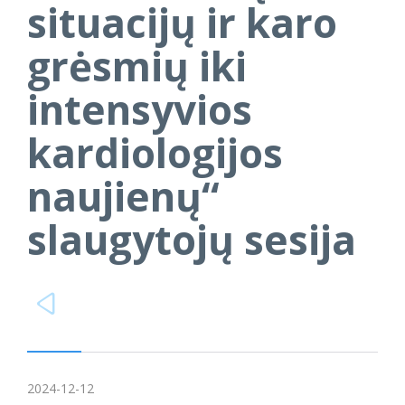
situacijų ir karo
grėsmių iki
intensyvios
kardiologijos
naujienų“
slaugytojų sesija

2024-12-12