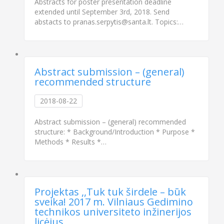
Abstracts for poster presentation deadline
extended until September 3rd, 2018. Send
abstacts to pranas.serpytis@santa.lt. Topics:…
Abstract submission – (general)
recommended structure
2018-08-22
Abstract submission – (general) recommended
structure: * Background/Introduction * Purpose *
Methods * Results *…
Projektas ,,Tuk tuk širdele – būk
sveika! 2017 m. Vilniaus Gedimino
technikos universiteto inžinerijos
licėjus