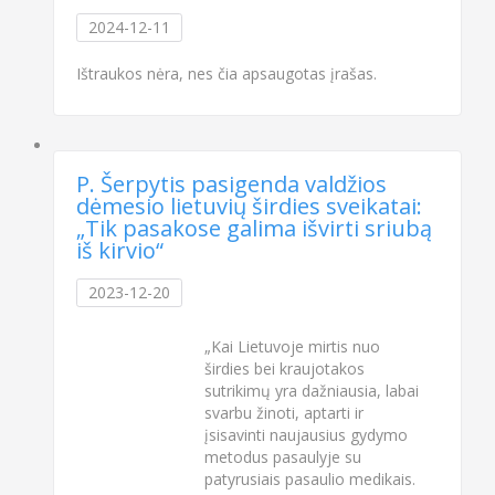
2024-12-11
Ištraukos nėra, nes čia apsaugotas įrašas.
P. Šerpytis pasigenda valdžios
dėmesio lietuvių širdies sveikatai:
„Tik pasakose galima išvirti sriubą
iš kirvio“
2023-12-20
„Kai Lietuvoje mirtis nuo
širdies bei kraujotakos
sutrikimų yra dažniausia, labai
svarbu žinoti, aptarti ir
įsisavinti naujausius gydymo
metodus pasaulyje su
patyrusiais pasaulio medikais.