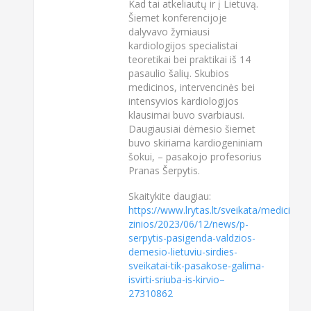
Kad tai atkeliautų ir į Lietuvą.
Šiemet konferencijoje
dalyvavo žymiausi
kardiologijos specialistai
teoretikai bei praktikai iš 14
pasaulio šalių. Skubios
medicinos, intervencinės bei
intensyvios kardiologijos
klausimai buvo svarbiausi.
Daugiausiai dėmesio šiemet
buvo skiriama kardiogeniniam
šokui, – pasakojo profesorius
Pranas Šerpytis.
Skaitykite daugiau:
https://www.lrytas.lt/sveikata/medicinos-
zinios/2023/06/12/news/p-
serpytis-pasigenda-valdzios-
demesio-lietuviu-sirdies-
sveikatai-tik-pasakose-galima-
isvirti-sriuba-is-kirvio–
27310862