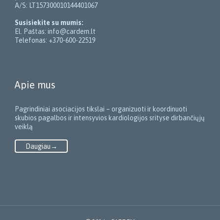
A/S: LT157300010144401067
Susisiekite su mumis:
El. Paštas: info@cardem.lt
Telefonas: +370-600-22519
Apie mus
Pagrindiniai asociacijos tikslai – organizuoti ir koordinuoti
skubios pagalbos ir intensyvios kardiologijos srityse dirbančiųjų
veiklą
Daugiau→