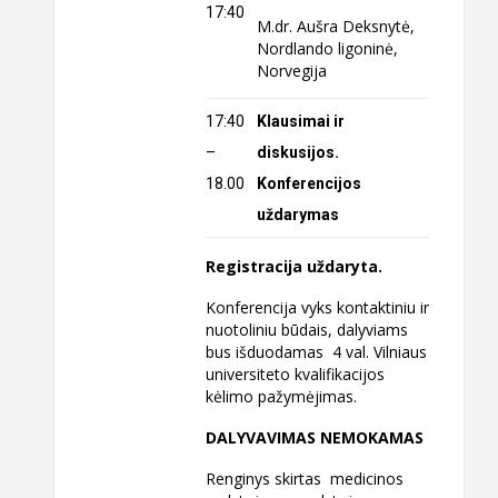
17:40
M.dr. Aušra Deksnytė,
Nordlando ligoninė,
Norvegija
17:40
Klausimai ir
–
diskusijos.
18.00
Konferencijos
uždarymas
Registracija uždaryta.
Konferencija vyks kontaktiniu ir
nuotoliniu būdais, dalyviams
bus išduodamas 4 val. Vilniaus
universiteto kvalifikacijos
kėlimo pažymėjimas.
DALYVAVIMAS NEMOKAMAS
Renginys skirtas medicinos