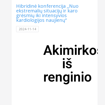
Hibridinė konferencija ,,Nuo
ekstremalių situacijų ir karo
grėsmių iki intensyvios
kardiologijos naujienų“
2024-11-14
Akimirkos
iš
renginio