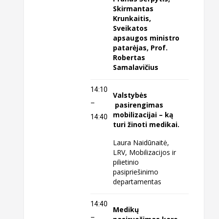
Skirmantas
Krunkaitis,
Sveikatos
apsaugos ministro
patarėjas, Prof.
Robertas
Samalavičius
14:10
Valstybės
–
pasirengimas
mobilizacijai – ką
14:40
turi žinoti medikai.
Laura Naidūnaitė,
LRV, Mobilizacijos ir
pilietinio
pasipriešinimo
departamentas
14:40
Medikų
–