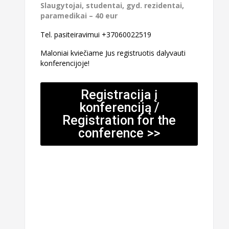
Slaugytojai, studentai, gyd. rezidentai,
paramedikai – 40 eur
Tel. pasiteiravimui +37060022519
Maloniai kviečiame Jus registruotis dalyvauti
konferencijoje!
Registracija į
konferenciją /
Registration for the
conference >>