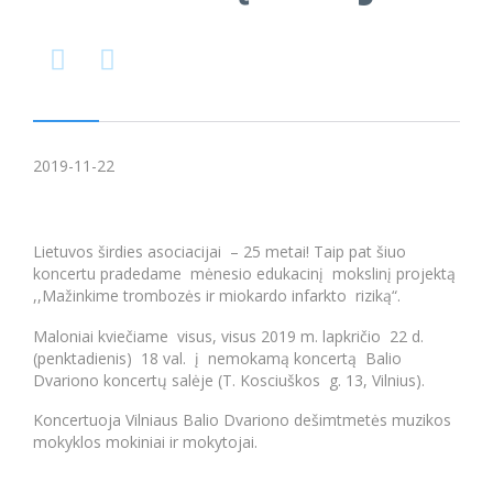


2019-11-22
Lietuvos širdies asociacijai – 25 metai! Taip pat šiuo
koncertu pradedame mėnesio edukacinį mokslinį projektą
,,Mažinkime trombozės ir miokardo infarkto riziką“.
Maloniai kviečiame visus, visus 2019 m. lapkričio 22 d.
(penktadienis) 18 val. į nemokamą koncertą Balio
Dvariono koncertų salėje (T. Kosciuškos g. 13, Vilnius).
Koncertuoja Vilniaus Balio Dvariono dešimtmetės muzikos
mokyklos mokiniai ir mokytojai.