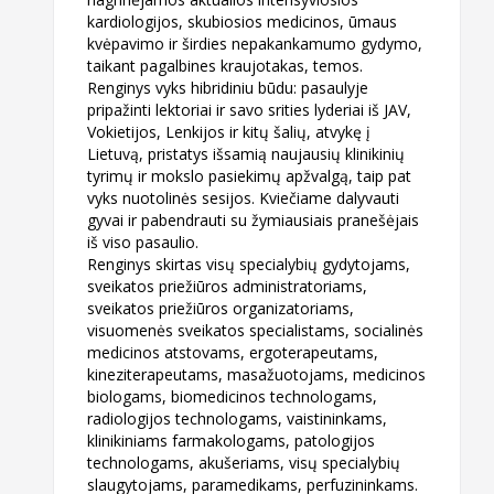
kardiologijos,
skubiosios medicinos, ūmaus
kvėpavimo ir širdies nepakankamumo gydymo,
taikant pagalbines kraujotakas, temos.
Renginys vyks hibridiniu būdu: pasaulyje
pripažinti lektoriai ir savo srities lyderiai iš JAV,
Vokietijos, Lenkijos ir kitų šalių, atvykę į
Lietuvą, pristatys išsamią naujausių klinikinių
tyrimų ir
mokslo pasiekimų apžvalgą, taip pat
vyks nuotolinės sesijos. Kviečiame dalyvauti
gyvai ir
pabendrauti su žymiausiais pranešėjais
iš viso pasaulio.
Renginys skirtas visų specialybių gydytojams,
sveikatos priežiūros administratoriams,
sveikatos
priežiūros organizatoriams,
visuomenės sveikatos specialistams, socialinės
medicinos atstovams, ergoterapeutams,
kineziterapeutams, masažuotojams, medicinos
biologams, biomedicinos technologams,
radiologijos technologams, vaistininkams,
klinikiniams farmakologams, patologijos
technologams, akušeriams, visų specialybių
slaugytojams, paramedikams, perfuzininkams.