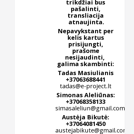
trikdžiai bus
pašalinti,
transliacija
atnaujinta.
Nepavykstant per
kelis kartus
prisijungti,
prašome
nesijaudinti,
galima skambinti:
Tadas Masiulianis
+37063688441
tadas@e-project.lt
Simonas Aleliūnas:
+37068358133
simasaleliun@gmail.com
Austėja Bikutė:
+37064081450
austejabikute@gmail.com