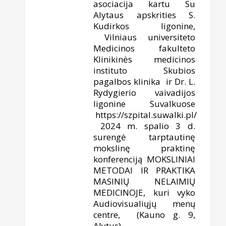
asociacija kartu Su
Alytaus apskrities S.
Kudirkos ligonine,
Vilniaus universiteto
Medicinos fakulteto
Klinikinės medicinos
instituto Skubios
pagalbos klinika ir Dr. L.
Rydygierio vaivadijos
ligonine Suvalkuose
https://szpital.suwalki.pl/
2024 m. spalio 3 d.
surengė tarptautinę
mokslinę praktinę
konferenciją MOKSLINIAI
METODAI IR PRAKTIKA
MASINIŲ NELAIMIŲ
MEDICINOJE, kuri vyko
Audiovisualiųjų menų
centre, (Kauno g. 9,
Alytus).