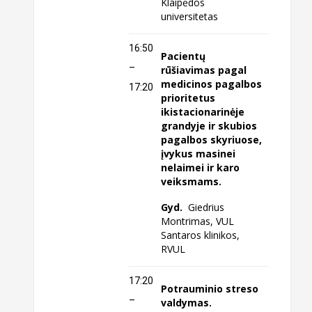
Klaipėdos
universitetas
16:50
Pacientų
–
rūšiavimas pagal
medicinos pagalbos
17:20
prioritetus
ikistacionarinėje
grandyje ir skubios
pagalbos skyriuose,
įvykus masinei
nelaimei ir karo
veiksmams.
Gyd.
Giedrius
Montrimas, VUL
Santaros klinikos,
RVUL
17:20
Potrauminio streso
–
valdymas.