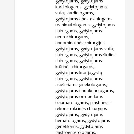
gydytojams, gydytojams
kardiologams, gydytojams
vaikų kardiologams,
gydytojams anesteziologams
reanimatologams, gydytojams
chirurgams, gydytojams
neurochirurgams,
abdominalinės chirurgijos
gydytojams, gydytojams vaikų
chirurgams, gydytojams širdies
chirurgams, gydytojams
krūtinės chirurgams,
gydytojams kraujagyslių
chirurgams, gydytojams
akušeriams-ginekologams,
gydytojams endokrinologams,
gydytojams ortopedams
traumatologams, plastinės ir
rekonstrukcinės chirurgijos
gydytojams, gydytojams
hematologams, gydytojams
genetikams, gydytojams
gastroenterologams,