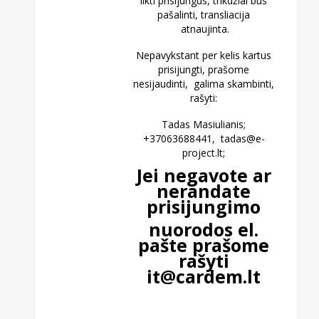
likti prisijungus, trikdžiai bus
pašalinti, transliacija
atnaujinta.
Nepavykstant per kelis kartus
prisijungti, prašome
nesijaudinti, galima skambinti,
rašyti:
Tadas Masiulianis;
+37063688441,
tadas@e-
project.lt
;
Jei negavote ar
nerandate
prisijungimo
nuorodos el.
pašte prašome
rašyti
it@cardem.lt