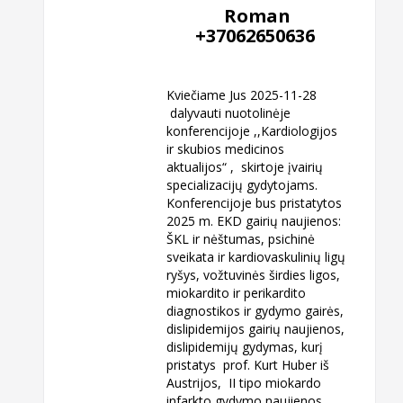
Roman
+37062650636
Kviečiame Jus 2025-11-28
dalyvauti nuotolinėje
konferencijoje ,,Kardiologijos
ir skubios medicinos
aktualijos“ , skirtoje įvairių
specializacijų gydytojams.
Konferencijoje bus pristatytos
2025 m. EKD gairių naujienos:
ŠKL ir nėštumas, psichinė
sveikata ir kardiovaskulinių ligų
ryšys, vožtuvinės širdies ligos,
miokardito ir perikardito
diagnostikos ir gydymo gairės,
dislipidemijos gairių naujienos,
dislipidemijų gydymas, kurį
pristatys prof. Kurt Huber iš
Austrijos, II tipo miokardo
infarkto gydymo naujienos,