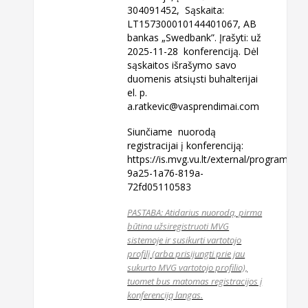
304091452, Sąskaita:
LT157300010144401067, AB
bankas „Swedbank”. Įrašyti: už
2025-11-28 konferenciją. Dėl
sąskaitos išrašymo savo
duomenis atsiųsti buhalterijai
el. p.
a.ratkevic@vasprendimai.com
Siunčiame nuorodą
registracijai į konferenciją:
https://is.mvg.vu.lt/external/program/v
9a25-1a76-819a-
72fd05110583
PASTABA: Atidarius nuorodą, pirma
būtina užsiregistruoti MVG
sistemoje ir susikurti vartotojo
profilį (arba prisijungti prie jau
sukurto MVG vartotojo profilio),
tuomet bus matomas registracijos į
konferenciją langas.