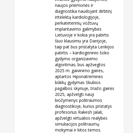
naujos priemonės ir
diagnostika naudojant dirbtinį
intelektą kardiologijoje,
perkateterinių vožtuvų
implantavimo galimybės
Lietuvoje ir kokia yra patirtis
šiuo klausimu yra Danijoje,
taip pat bus pristatyta Lenkijos
patirtis – kardiogeninio šoko
gydymo organizavimo
algoritmas; bus apžvegtos
2025 m. gaivinimo gairės,
aptartos Hiponatreminės
būklių gydymas Skubios
pagalbos skyriuje, triažo gairės
2025, apžvelgti nauji
biožymenys politraumos
diagnostikoje, kurius pristatys
profesorius Rakesh Jalali,
apžvelgti virtualios realybės
simuliacijos politraumų
mokymai ir kitos temos.