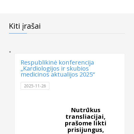
Kiti įrašai
Respublikinė konferencija
„Kardiologijos ir skubios
medicinos aktualijos 2025“
2025-11-26
Nutrūkus
transliacijai,
prašome likti
prisijungus,