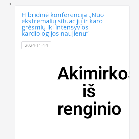
Hibridinė konferencija ,,Nuo
ekstremalių situacijų ir karo
grėsmių iki intensyvios
kardiologijos naujienų“
2024-11-14
Akimirkos
iš
renginio