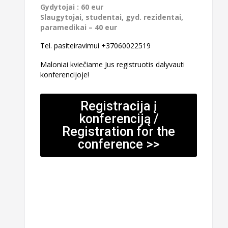
Gydytojai : 60 eur
Slaugytojai, studentai, gyd. rezidentai,
paramedikai – 40 eur
Tel. pasiteiravimui +37060022519
Maloniai kviečiame Jus registruotis dalyvauti
konferencijoje!
Registracija į
konferenciją /
Registration for the
conference >>