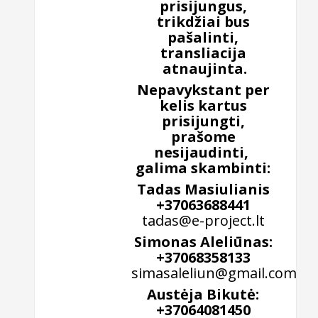
prisijungus,
trikdžiai bus
pašalinti,
transliacija
atnaujinta.
Nepavykstant per
kelis kartus
prisijungti,
prašome
nesijaudinti,
galima skambinti:
Tadas Masiulianis
+37063688441
tadas@e-project.lt
Simonas Aleliūnas:
+37068358133
simasaleliun@gmail.com
Austėja Bikutė:
+37064081450