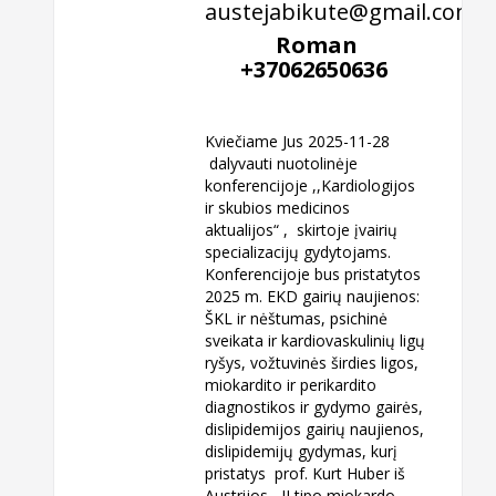
austejabikute@gmail.com
Roman
+37062650636
Kviečiame Jus 2025-11-28
dalyvauti nuotolinėje
konferencijoje ,,Kardiologijos
ir skubios medicinos
aktualijos“ , skirtoje įvairių
specializacijų gydytojams.
Konferencijoje bus pristatytos
2025 m. EKD gairių naujienos:
ŠKL ir nėštumas, psichinė
sveikata ir kardiovaskulinių ligų
ryšys, vožtuvinės širdies ligos,
miokardito ir perikardito
diagnostikos ir gydymo gairės,
dislipidemijos gairių naujienos,
dislipidemijų gydymas, kurį
pristatys prof. Kurt Huber iš
Austrijos, II tipo miokardo