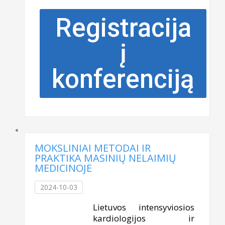
Registracija
į
konferenciją
MOKSLINIAI METODAI IR
PRAKTIKA MASINIŲ NELAIMIŲ
MEDICINOJE
2024-10-03
Lietuvos intensyviosios
kardiologijos ir