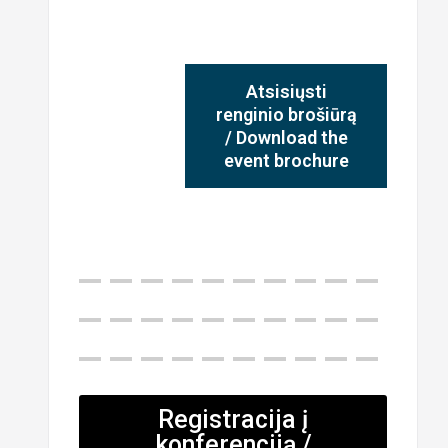
Atsisiųsti
renginio brošiūrą
/ Download the
event brochure
Registracija į
konferenciją /