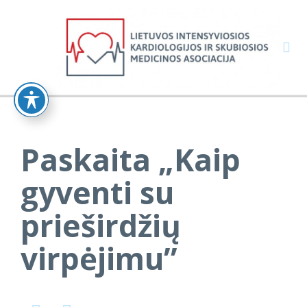

Paskaita „Kaip
gyventi su
prieširdžių
virpėjimu”