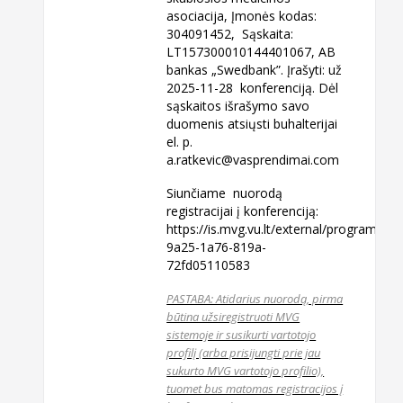
asociacija, Įmonės kodas:
304091452, Sąskaita:
LT157300010144401067, AB
bankas „Swedbank”. Įrašyti: už
2025-11-28 konferenciją. Dėl
sąskaitos išrašymo savo
duomenis atsiųsti buhalterijai
el. p.
a.ratkevic@vasprendimai.com
Siunčiame nuorodą
registracijai į konferenciją:
https://is.mvg.vu.lt/external/program/v
9a25-1a76-819a-
72fd05110583
PASTABA: Atidarius nuorodą, pirma
būtina užsiregistruoti MVG
sistemoje ir susikurti vartotojo
profilį (arba prisijungti prie jau
sukurto MVG vartotojo profilio),
tuomet bus matomas registracijos į