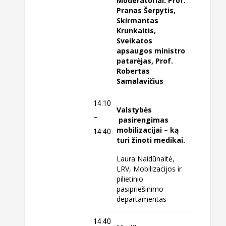
Moderatoriai: Prof.
Pranas Šerpytis,
Skirmantas
Krunkaitis,
Sveikatos
apsaugos ministro
patarėjas, Prof.
Robertas
Samalavičius
14:10
Valstybės
–
pasirengimas
mobilizacijai – ką
14:40
turi žinoti medikai.
Laura Naidūnaitė,
LRV, Mobilizacijos ir
pilietinio
pasipriešinimo
departamentas
14:40