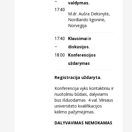
–
valdymas.
17:40
M.dr. Aušra Deksnytė,
Nordlando ligoninė,
Norvegija
17:40
Klausimai ir
–
diskusijos.
18.00
Konferencijos
uždarymas
Registracija uždaryta.
Konferencija vyks kontaktiniu ir
nuotoliniu būdais, dalyviams
bus išduodamas 4 val. Vilniaus
universiteto kvalifikacijos
kėlimo pažymėjimas.
DALYVAVIMAS NEMOKAMAS