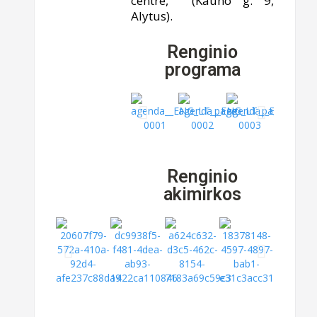
centre, (Kauno g. 9,
Alytus).
Renginio
programa
Renginio
akimirkos