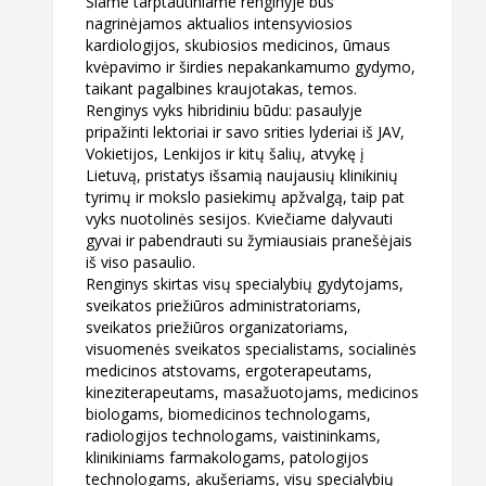
Šiame tarptautiniame renginyje bus
nagrinėjamos aktualios intensyviosios
kardiologijos,
skubiosios medicinos, ūmaus
kvėpavimo ir širdies nepakankamumo gydymo,
taikant pagalbines kraujotakas, temos.
Renginys vyks hibridiniu būdu: pasaulyje
pripažinti lektoriai ir savo srities lyderiai iš JAV,
Vokietijos, Lenkijos ir kitų šalių, atvykę į
Lietuvą, pristatys išsamią naujausių klinikinių
tyrimų ir
mokslo pasiekimų apžvalgą, taip pat
vyks nuotolinės sesijos. Kviečiame dalyvauti
gyvai ir
pabendrauti su žymiausiais pranešėjais
iš viso pasaulio.
Renginys skirtas visų specialybių gydytojams,
sveikatos priežiūros administratoriams,
sveikatos
priežiūros organizatoriams,
visuomenės sveikatos specialistams, socialinės
medicinos atstovams, ergoterapeutams,
kineziterapeutams, masažuotojams, medicinos
biologams, biomedicinos technologams,
radiologijos technologams, vaistininkams,
klinikiniams farmakologams, patologijos
technologams, akušeriams, visų specialybių