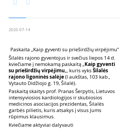


2020-07-14
Paskaita „Kaip gyventi su prieširdžių virpėjimu”
Šilalės rajono gyventojus ir svečius liepos 14 d.
kviečiame į nemokamą paskaitą „
Kaip gyventi
su prieširdžių virpėjimu
„, kuris vyks
Šilalės
rajono ligoninės salėje
(I aukštas, 103 kab.,
Vytauto Didžiojo g. 19, Šilalė).
Paskaitą skaitys prof. Pranas Šerpytis, Lietuvos
intensyviosios kardiologijos ir skubiosios
medicinos asociacijos prezidentas, Šilalės
garbės pilietis, kuris atsakys į visus Jums
rūpimus klausimus.
Kviečiame aktyviai dalyvauti