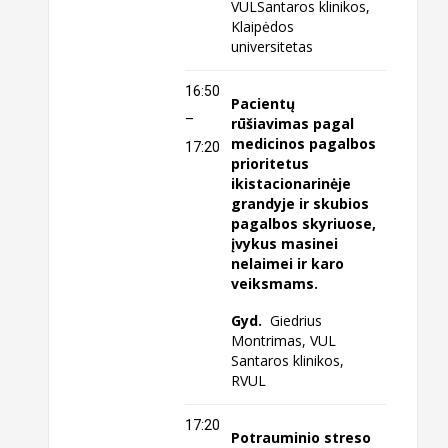
VULSantaros klinikos,
Klaipėdos
universitetas
16:50
Pacientų
–
rūšiavimas pagal
medicinos pagalbos
17:20
prioritetus
ikistacionarinėje
grandyje ir skubios
pagalbos skyriuose,
įvykus masinei
nelaimei ir karo
veiksmams.
Gyd.
Giedrius
Montrimas, VUL
Santaros klinikos,
RVUL
17:20
Potrauminio streso