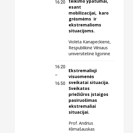
teikimo ypatumai,
16:20
esant
mobilizacijai, karo
grėsmėms ir
ekstremalioms
situacijoms.
Violeta Kanapeckienė,
Respublikinė Vilniaus
universitetinė ligoninė
16:20
Ekstremalioji
–
visuomenės
sveikatai situacija.
16:50
Sveikatos
priežiūros įstaigos
pasiruošimas
ekstremaliai
situacijai.
Prof. Andrius
Klimašauskas