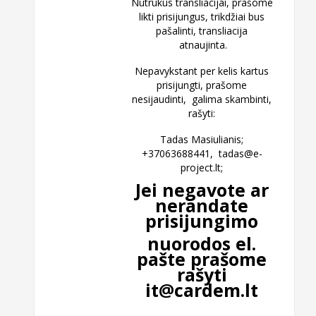
Nutrūkus transliacijai, prašome
likti prisijungus, trikdžiai bus
pašalinti, transliacija
atnaujinta.
Nepavykstant per kelis kartus
prisijungti, prašome
nesijaudinti, galima skambinti,
rašyti:
Tadas Masiulianis;
+37063688441,
tadas@e-
project.lt
;
Jei negavote ar
nerandate
prisijungimo
nuorodos el.
pašte prašome
rašyti
it@cardem.lt