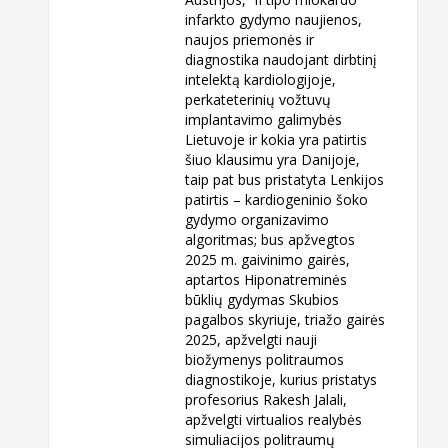
infarkto gydymo naujienos,
naujos priemonės ir
diagnostika naudojant dirbtinį
intelektą kardiologijoje,
perkateterinių vožtuvų
implantavimo galimybės
Lietuvoje ir kokia yra patirtis
šiuo klausimu yra Danijoje,
taip pat bus pristatyta Lenkijos
patirtis – kardiogeninio šoko
gydymo organizavimo
algoritmas; bus apžvegtos
2025 m. gaivinimo gairės,
aptartos Hiponatreminės
būklių gydymas Skubios
pagalbos skyriuje, triažo gairės
2025, apžvelgti nauji
biožymenys politraumos
diagnostikoje, kurius pristatys
profesorius Rakesh Jalali,
apžvelgti virtualios realybės
simuliacijos politraumų